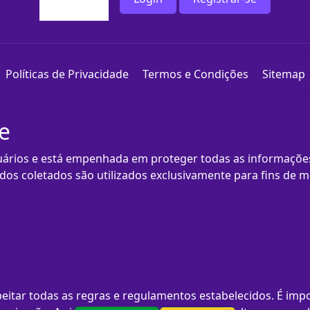
Políticas de Privacidade
Termos e Condições
Sitemap
de
suários e está empenhada em proteger todas as informações
os coletados são utilizados exclusivamente para fins de m
tar todas as regras e regulamentos estabelecidos. É impo