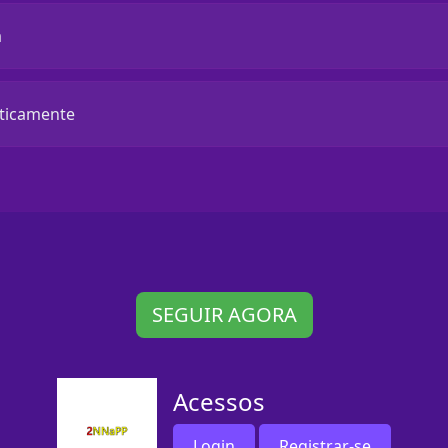
a
aticamente
SEGUIR AGORA
Acessos
Login
Registrar-se