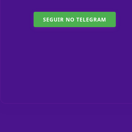
SEGUIR NO TELEGRAM