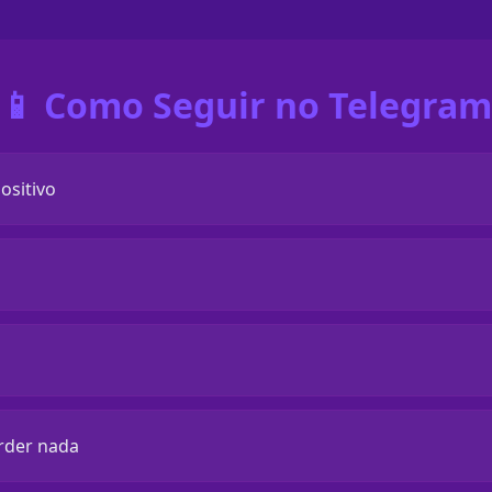
📱 Como Seguir no Telegram
ositivo
erder nada