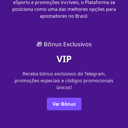
eSports e promoções incríveis, o Plataforma se
posiciona como uma das melhores opções para
apostadores no Brasil.
🎁 Bônus Exclusivos
VIP
Receba bônus exclusivos do Telegram,
promoções especiais e códigos promocionais
únicos!
Ver Bônus