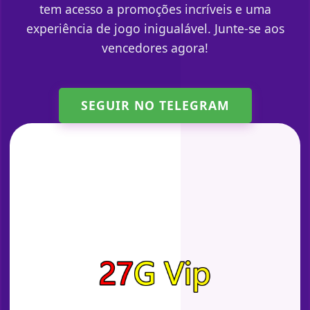
tem acesso a promoções incríveis e uma
experiência de jogo inigualável. Junte-se aos
vencedores agora!
SEGUIR NO TELEGRAM