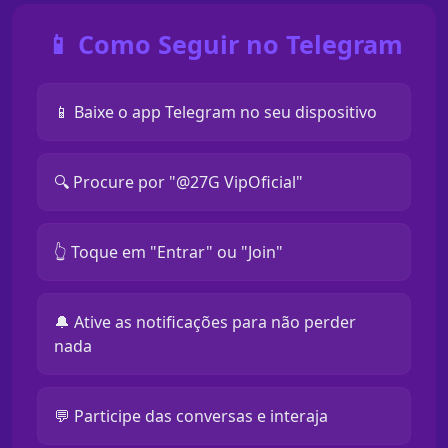
📱 Como Seguir no Telegram
📱 Baixe o app Telegram no seu dispositivo
🔍 Procure por "@27G VipOficial"
👆 Toque em "Entrar" ou "Join"
🔔 Ative as notificações para não perder
nada
💬 Participe das conversas e interaja