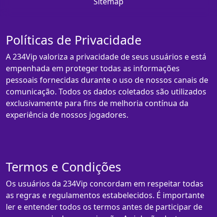
Sitemap
Políticas de Privacidade
A 234Vip valoriza a privacidade de seus usuários e está
empenhada em proteger todas as informações
pessoais fornecidas durante o uso de nossos canais de
comunicação. Todos os dados coletados são utilizados
exclusivamente para fins de melhoria contínua da
experiência de nossos jogadores.
Termos e Condições
Os usuários da 234Vip concordam em respeitar todas
as regras e regulamentos estabelecidos. É importante
ler e entender todos os termos antes de participar de