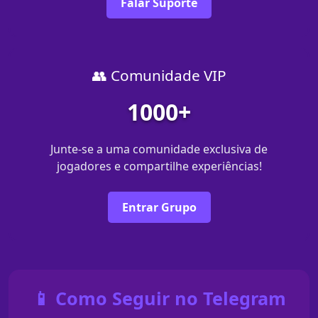
Falar Suporte
👥 Comunidade VIP
1000+
Junte-se a uma comunidade exclusiva de
jogadores e compartilhe experiências!
Entrar Grupo
📱 Como Seguir no Telegram