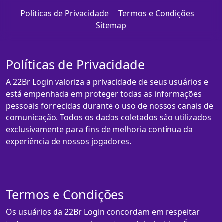
Políticas de Privacidade
Termos e Condições
Sitemap
Políticas de Privacidade
A 22Br Login valoriza a privacidade de seus usuários e
está empenhada em proteger todas as informações
pessoais fornecidas durante o uso de nossos canais de
comunicação. Todos os dados coletados são utilizados
exclusivamente para fins de melhoria contínua da
experiência de nossos jogadores.
Termos e Condições
Os usuários da 22Br Login concordam em respeitar