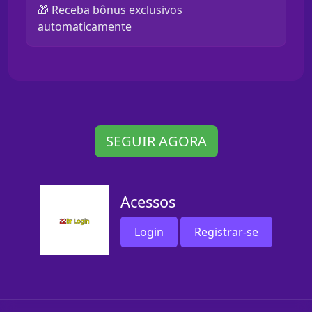
🎁 Receba bônus exclusivos
automaticamente
SEGUIR AGORA
Acessos
Login
Registrar-se