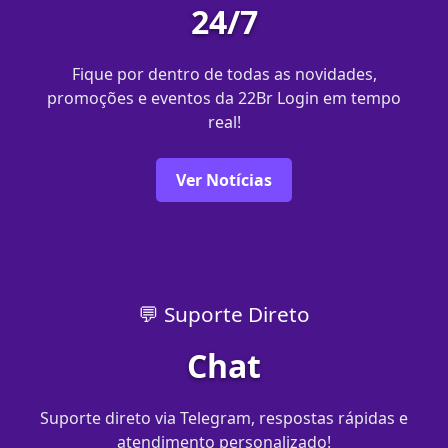
24/7
Fique por dentro de todas as novidades,
promoções e eventos da 22Br Login em tempo
real!
Ver Notícias
💬 Suporte Direto
Chat
Suporte direto via Telegram, respostas rápidas e
atendimento personalizado!