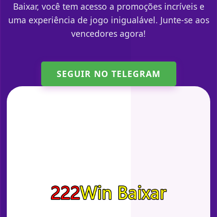
Baixar, você tem acesso a promoções incríveis e
uma experiência de jogo inigualável. Junte-se aos
vencedores agora!
SEGUIR NO TELEGRAM