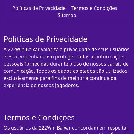
Políticas de Privacidade
Termos e Condições
Sitemap
Políticas de Privacidade
A 222Win Baixar valoriza a privacidade de seus usuários
e está empenhada em proteger todas as informações
pessoais fornecidas durante o uso de nossos canais de
comunicação. Todos os dados coletados são utilizados
exclusivamente para fins de melhoria contínua da
experiência de nossos jogadores.
Termos e Condições
Os usuários da 222Win Baixar concordam em respeitar