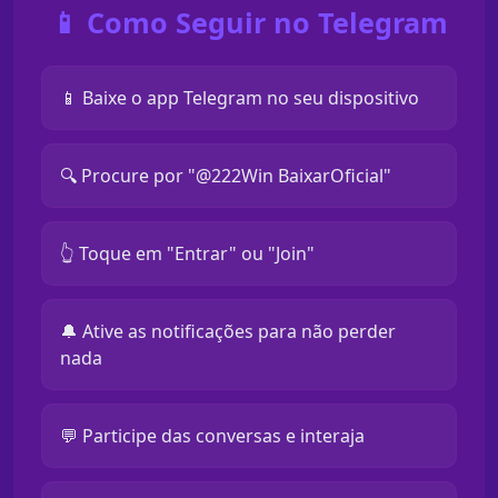
📱 Como Seguir no Telegram
📱 Baixe o app Telegram no seu dispositivo
🔍 Procure por "@222Win BaixarOficial"
👆 Toque em "Entrar" ou "Join"
🔔 Ative as notificações para não perder
nada
💬 Participe das conversas e interaja