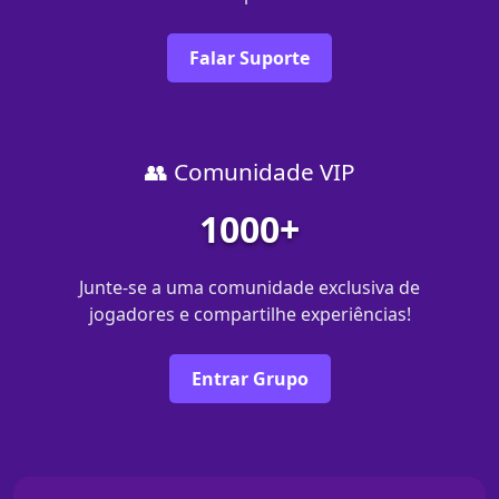
Falar Suporte
👥 Comunidade VIP
1000+
Junte-se a uma comunidade exclusiva de
jogadores e compartilhe experiências!
Entrar Grupo