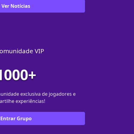
Ver Notícias
Comunidade VIP
1000+
unidade exclusiva de jogadores e
rtilhe experiências!
Entrar Grupo