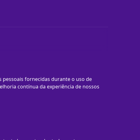
s pessoais fornecidas durante o uso de
elhoria contínua da experiência de nossos