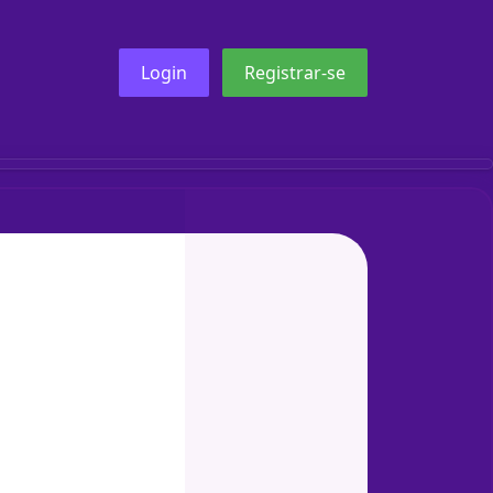
Login
Registrar-se