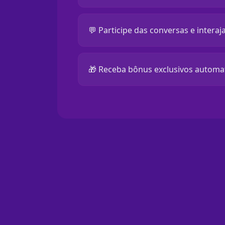
💬 Participe das conversas e interaj
🎁 Receba bônus exclusivos autom