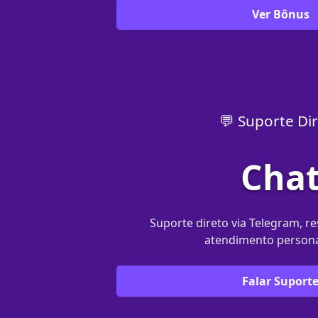
Ver Bônus
💬 Suporte Di
Cha
Suporte direto via Telegram, r
atendimento persona
Falar Suport