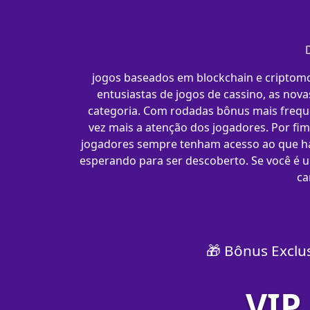
jogos baseados em blockchain e criptom
entusiastas de jogos de cassino, as no
categoria. Com rodadas bônus mais freque
vez mais a atenção dos jogadores. Por fim
jogadores sempre tenham acesso ao que há
esperando para ser descoberto. Se você é u
ca
🎁 Bônus Exclu
VIP