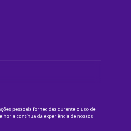
ações pessoais fornecidas durante o uso de
elhoria contínua da experiência de nossos