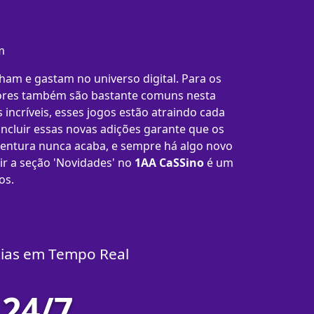
m
m e gastam no universo digital. Para os
adores também são bastante comuns nesta
ncríveis, esses jogos estão atraindo cada
incluir essas novas adições garante que os
entura nunca acaba, e sempre há algo novo
ir a seção 'Novidades' no
1AA CaSSino
é um
os.
cias em Tempo Real
24/7