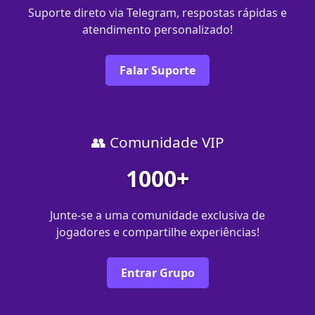
Suporte direto via Telegram, respostas rápidas e
atendimento personalizado!
Falar Suporte
👥 Comunidade VIP
1000+
Junte-se a uma comunidade exclusiva de
jogadores e compartilhe experiências!
Entrar Grupo