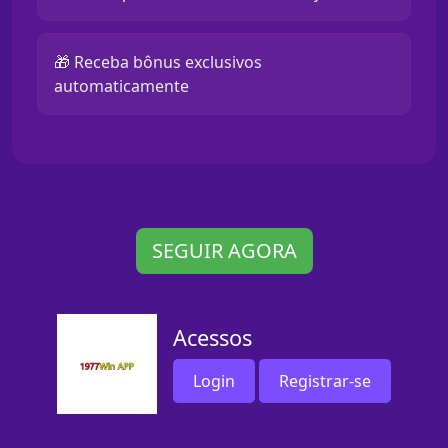
🎁 Receba bônus exclusivos
automaticamente
SEGUIR AGORA
Acessos
Login
Registrar-se