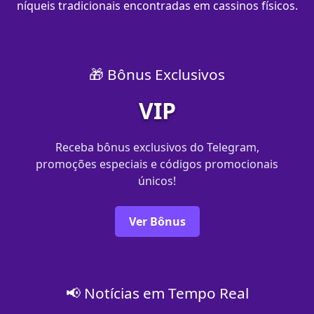
níqueis tradicionais encontradas em cassinos físicos.
🎁 Bônus Exclusivos
VIP
Receba bônus exclusivos do Telegram,
promoções especiais e códigos promocionais
únicos!
Ver Bônus
📢 Notícias em Tempo Real