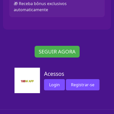
🎁 Receba bônus exclusivos
automaticamente
SEGUIR AGORA
Acessos
Login
Registrar-se