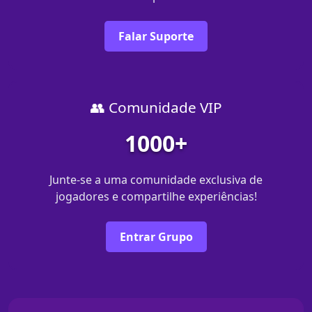
Falar Suporte
👥 Comunidade VIP
1000+
Junte-se a uma comunidade exclusiva de
jogadores e compartilhe experiências!
Entrar Grupo