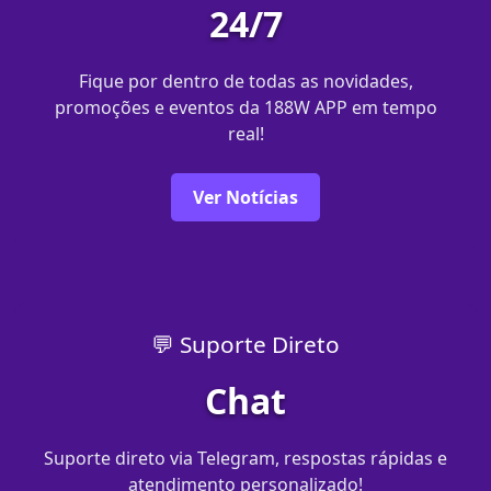
24/7
Fique por dentro de todas as novidades,
promoções e eventos da 188W APP em tempo
real!
Ver Notícias
💬 Suporte Direto
Chat
Suporte direto via Telegram, respostas rápidas e
atendimento personalizado!