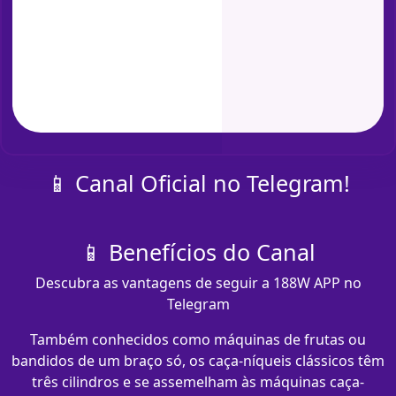
📱 Canal Oficial no Telegram!
📱 Benefícios do Canal
Descubra as vantagens de seguir a 188W APP no
Telegram
Também conhecidos como máquinas de frutas ou
bandidos de um braço só, os caça-níqueis clássicos têm
três cilindros e se assemelham às máquinas caça-