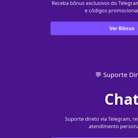
Receba bônus exclusivos do Telegra
e códigos promocionai
Ver Bônus
💬 Suporte Di
Cha
Suporte direto via Telegram, r
atendimento persona