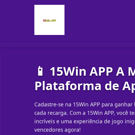
📱 15Win APP A 
Plataforma de A
Cadastre-se na 15Win APP para ganhar 
cada recarga. Com a 15Win APP, você t
incríveis e uma experiência de jogo inig
vencedores agora!