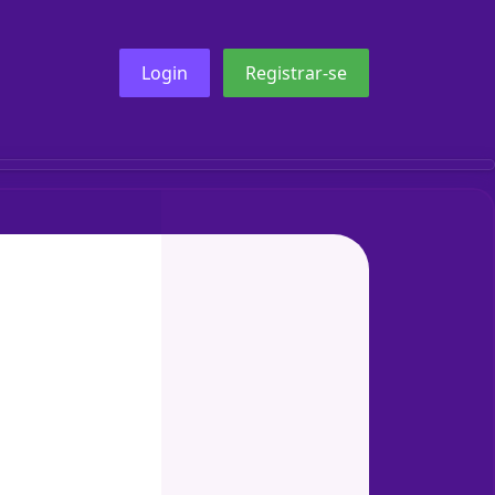
Login
Registrar-se