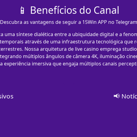
📱 Benefícios do Canal
Descubra as vantagens de seguir a 15Win APP no Telegra
 uma síntese dialética entre a ubiquidade digital e a fenom
temporais através de uma infraestrutura tecnológica que re
errestres. Nossa arquitetura de live casino emprega studi
tegrando múltiplos ângulos de câmera 4K, iluminação cine
ma experiência imersiva que engaja múltiplos canais percep
sivos
📢 Notí