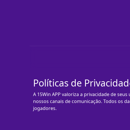
Políticas de Privacida
A 15Win APP valoriza a privacidade de seus
nossos canais de comunicação. Todos os dad
jogadores.