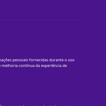
mações pessoais fornecidas durante o uso
e melhoria contínua da experiência de