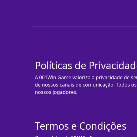
Políticas de Privacida
A 001Win Game valoriza a privacidade de s
de nossos canais de comunicação. Todos os 
nossos jogadores.
Termos e Condições