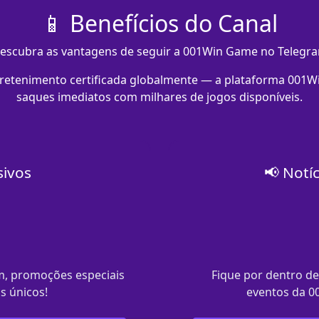
📱 Benefícios do Canal
escubra as vantagens de seguir a 001Win Game no Telegr
tenimento certificada globalmente — a plataforma 001Win
saques imediatos com milhares de jogos disponíveis.
sivos
📢 Notí
m, promoções especiais
Fique por dentro d
s únicos!
eventos da 0