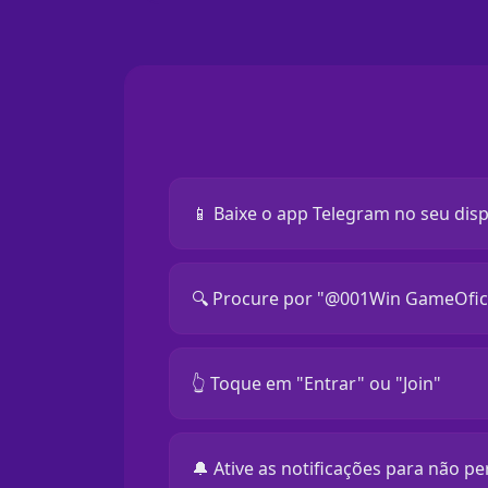
📱 Baixe o app Telegram no seu disp
🔍 Procure por "@001Win GameOfici
👆 Toque em "Entrar" ou "Join"
🔔 Ative as notificações para não p