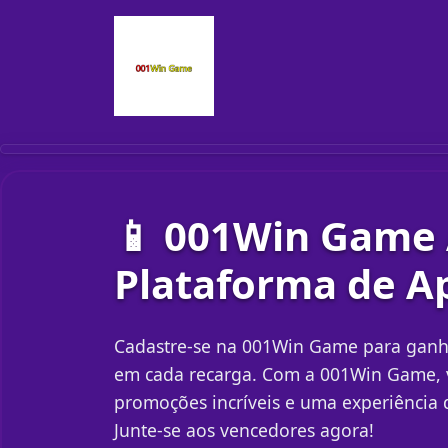
📱 001Win Game
Plataforma de A
Cadastre-se na 001Win Game para ganh
em cada recarga. Com a 001Win Game, 
promoções incríveis e uma experiência d
Junte-se aos vencedores agora!