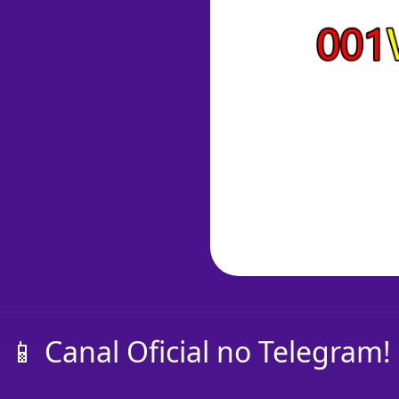
📱 Canal Oficial no Telegram!